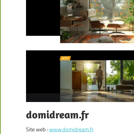
domidream.fr
Site web :
www.domidream.fr