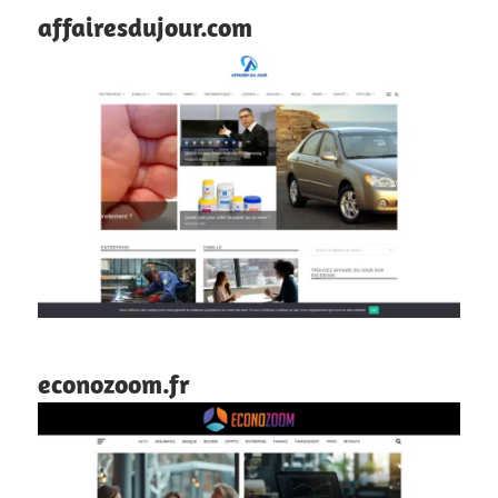
affairesdujour.com
econozoom.fr